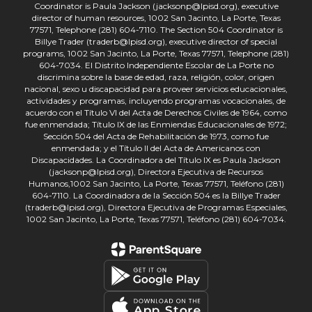
Coordinator is Paula Jackson (jacksonp@lpisd.org), executive
director of human resources, 1002 San Jacinto, La Porte, Texas
77571, Telephone (281) 604-7110. The Section 504 Coordinator is
Billye Trader (traderb@lpisd.org), executive director of special
programs, 1002 San Jacinto, La Porte, Texas 77571, Telephone (281)
604-7034. El Distrito Independiente Escolar de La Porte no
discrimina sobre la base de edad, raza, religión, color, origen
nacional, sexo u discapacidad para proveer servicios educacionales,
actividades y programas, incluyendo programas vocacionales, de
acuerdo con el Título VI del Acta de Derechos Civiles de 1964, como
fue enmendada; Título IX de las Enmiendas Educacionales de 1972;
Sección 504 del Acta de Rehabilitación de 1973, como fue
enmendada; y el Título II del Acta de Americanos con
Discapacidades. La Coordinadora del Título IX es Paula Jackson
(jacksonp@lpisd.org), Directora Ejecutiva de Recursos
Humanos,1002 San Jacinto, La Porte, Texas 77571, Teléfono (281)
604-7110. La Coordinadora de la Sección 504 es la Billye Trader
(traderb@lpisd.org), Directora Ejecutiva de Programas Especiales,
1002 San Jacinto, La Porte, Texas 77571, Teléfono (281) 604-7034.