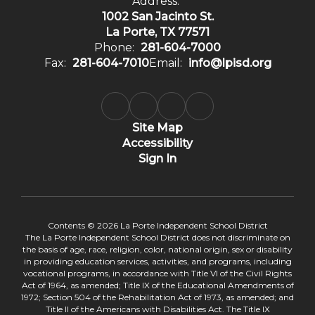
Address:
1002 San Jacinto St.
La Porte, TX 77571
Phone:
281-604-7000
Fax:
281-604-7010
Email:
info@lpisd.org
Site Map
Accessibility
Sign In
Contents © 2026 La Porte Independent School District
The La Porte Independent School District does not discriminate on
the basis of age, race, religion, color, national origin, sex or disability
in providing education services, activities, and programs, including
vocational programs, in accordance with Title VI of the Civil Rights
Act of 1964, as amended; Title IX of the Educational Amendments of
1972; Section 504 of the Rehabilitation Act of 1973, as amended; and
Title II of the Americans with Disabilities Act. The Title IX