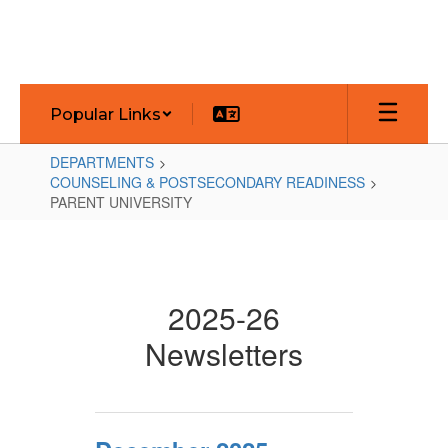
Skip
to
main
content
Popular Links
DEPARTMENTS
COUNSELING & POSTSECONDARY READINESS
PARENT UNIVERSITY
PARENT
UNIVERSITY
2025-26
Newsletters