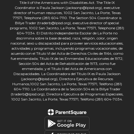
Title II of the Americans with Disabilities Act. The Title IX
Coordinator is Paula Jackson (jacksonp@lpisd.org), executive
director of human resources, 1002 San Jacinto, La Porte, Texas
77571, Telephone (281) 604-7110. The Section 504 Coordinator is
Billye Trader (traderb@lpisd.org), executive director of special
programs, 1002 San Jacinto, La Porte, Texas 77571, Telephone (281)
604-7034. El Distrito Independiente Escolar de La Porte no
discrimina sobre la base de edad, raza, religión, color, origen
nacional, sexo u discapacidad para proveer servicios educacionales,
actividades y programas, incluyendo programas vocacionales, de
acuerdo con el Título VI del Acta de Derechos Civiles de 1964, como
fue enmendada; Título IX de las Enmiendas Educacionales de 1972;
Sección 504 del Acta de Rehabilitación de 1973, como fue
enmendada; y el Título II del Acta de Americanos con
Discapacidades. La Coordinadora del Título IX es Paula Jackson
(jacksonp@lpisd.org), Directora Ejecutiva de Recursos
Humanos,1002 San Jacinto, La Porte, Texas 77571, Teléfono (281)
604-7110. La Coordinadora de la Sección 504 es la Billye Trader
(traderb@lpisd.org), Directora Ejecutiva de Programas Especiales,
1002 San Jacinto, La Porte, Texas 77571, Teléfono (281) 604-7034.