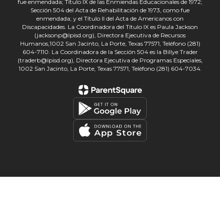
fue enmendada; Título IX de las Enmiendas Educacionales de 1972;
Sección 504 del Acta de Rehabilitación de 1973, como fue
enmendada; y el Título II del Acta de Americanos con
Discapacidades. La Coordinadora del Título IX es Paula Jackson
(jacksonp@lpisd.org), Directora Ejecutiva de Recursos
Humanos,1002 San Jacinto, La Porte, Texas 77571, Teléfono (281)
604-7110. La Coordinadora de la Sección 504 es la Billye Trader
(traderb@lpisd.org), Directora Ejecutiva de Programas Especiales,
1002 San Jacinto, La Porte, Texas 77571, Teléfono (281) 604-7034.