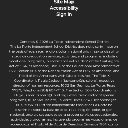
Site Map
Accessibility
Sign In
Contents © 2026 La Porte Independent School District
The La Porte Independent School District does not discriminate on
the basis of age, race, religion, color, national origin, sex or disability
in providing education services, activities, and programs, including
vocational programs, in accordance with Title VI of the Civil Rights
Act of 1964, as amended; Title IX of the Educational Amendments of
1972; Section 504 of the Rehabilitation Act of 1973, as amended; and
Title II of the Americans with Disabilities Act. The Title IX
Coordinator is Paula Jackson (jacksonp@lpisd.org), executive
director of human resources, 1002 San Jacinto, La Porte, Texas
77571, Telephone (281) 604-7110. The Section 504 Coordinator is
Billye Trader (traderb@lpisd.org), executive director of special
programs, 1002 San Jacinto, La Porte, Texas 77571, Telephone (281)
604-7034. El Distrito Independiente Escolar de La Porte no
discrimina sobre la base de edad, raza, religión, color, origen
nacional, sexo u discapacidad para proveer servicios educacionales,
actividades y programas, incluyendo programas vocacionales, de
acuerdo con el Título VI del Acta de Derechos Civiles de 1964, como