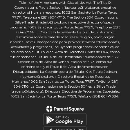
Title II of the Americans with Disabilities Act. The Title IX
Coordinator is Paula Jackson (jacksonp@lpisd.org), executive
director of human resources, 1002 San Jacinto, La Porte, Texas
77571, Telephone (281) 604-7110. The Section 504 Coordinator is
Billye Trader (traderb@lpisd.org), executive director of special
programs, 1002 San Jacinto, La Porte, Texas 77571, Telephone (281)
604-7034. El Distrito Independiente Escolar de La Porte no
discrimina sobre la base de edad, raza, religión, color, origen
nacional, sexo u discapacidad para proveer servicios educacionales,
actividades y programas, incluyendo programas vocacionales, de
acuerdo con el Título VI del Acta de Derechos Civiles de 1964, como
fue enmendada; Título IX de las Enmiendas Educacionales de 1972;
Sección 504 del Acta de Rehabilitación de 1973, como fue
enmendada; y el Título II del Acta de Americanos con
Discapacidades. La Coordinadora del Título IX es Paula Jackson
(jacksonp@lpisd.org), Directora Ejecutiva de Recursos
Humanos,1002 San Jacinto, La Porte, Texas 77571, Teléfono (281)
604-7110. La Coordinadora de la Sección 504 es la Billye Trader
(traderb@lpisd.org), Directora Ejecutiva de Programas Especiales,
1002 San Jacinto, La Porte, Texas 77571, Teléfono (281) 604-7034.