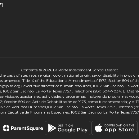
71
Contents © 2026 La Porte Independent School District
 basis of age, race, religion, color, national origin, sex or disability in provid
, as amended; Title IX of the Educational Amendments of 1972; Section 504 of the
onp@lpisd.org), executive director of human resources, 1002 San Jacinto, La Port
s, 1002 San Jacinto, La Porte, Texas 77571, Telephone (281) 604-7034. El Distri
r servicios educacionales, actividades y programas, incluyendo programas vocacio
 Sección 504 del Acta de Rehabilitación de 1973, como fue enmendada; y el Tí
tiva de Recursos Humanos,1002 San Jacinto, La Porte, Texas 77571, Teléfono (281
tora Ejecutiva de Programas Especiales, 1002 San Jacinto, La Porte, Texas 7757