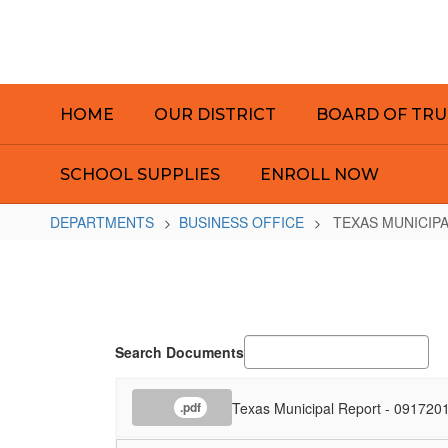
Skip
to
main
content
HOME
OUR DISTRICT
BOARD OF TRU
SCHOOL SUPPLIES
ENROLL NOW
DEPARTMENTS
BUSINESS OFFICE
TEXAS MUNICIP
TEXAS
MUNICIPAL
REPORTS
Search Documents
Texas Municipal Report - 091720
.pdf