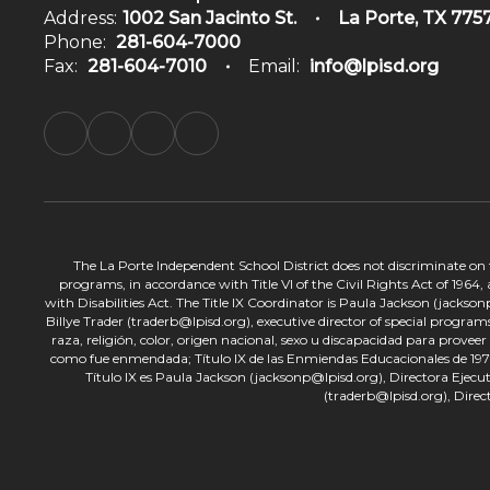
Address:
1002 San Jacinto St.
La Porte, TX 775
Phone:
281-604-7000
Fax:
281-604-7010
Email:
info@lpisd.org
The La Porte Independent School District does not discriminate on the
programs, in accordance with Title VI of the Civil Rights Act of 1964
with Disabilities Act. The Title IX Coordinator is Paula Jackson (jacks
Billye Trader (traderb@lpisd.org), executive director of special program
raza, religión, color, origen nacional, sexo u discapacidad para provee
como fue enmendada; Título IX de las Enmiendas Educacionales de 1972;
Título IX es Paula Jackson (jacksonp@lpisd.org), Directora Ejecu
(traderb@lpisd.org), Direc