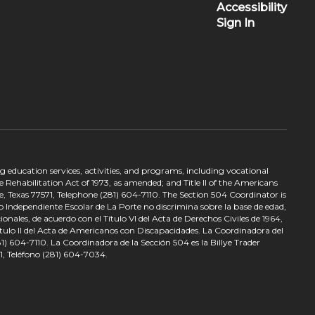
Accessibility
Sign In
ing education services, activities, and programs, including vocational
 Rehabilitation Act of 1973, as amended; and Title II of the Americans
e, Texas 77571, Telephone (281) 604-7110. The Section 504 Coordinator is
to Independiente Escolar de La Porte no discrimina sobre la base de edad,
nales, de acuerdo con el Título VI del Acta de Derechos Civiles de 1964,
tulo II del Acta de Americanos con Discapacidades. La Coordinadora del
) 604-7110. La Coordinadora de la Sección 504 es la Billye Trader
1, Teléfono (281) 604-7034.