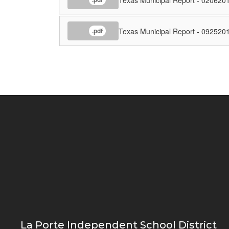
Texas Municipal Report - 092520
.pdf
La Porte Independent School District