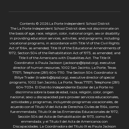
Contents © 2026 La Porte Independent School District
The La Porte Independent School District does not discriminate on
the basis of age, race, religion, color, national origin, sex or disability
in providing education services, activities, and programs, including
vocational programs, in accordance with Title VI of the Civil Rights
Act of 1964, as amended; Title IX of the Educational Amendments of
1972; Section 504 of the Rehabilitation Act of 1973, as amended; and
Title II of the Americans with Disabilities Act. The Title IX
Coordinator is Paula Jackson (jacksonp@lpisd.org), executive
director of human resources, 1002 San Jacinto, La Porte, Texas
77571, Telephone (281) 604-7110. The Section 504 Coordinator is
Billye Trader (traderb@lpisd.org), executive director of special
programs, 1002 San Jacinto, La Porte, Texas 77571, Telephone (281)
604-7034. El Distrito Independiente Escolar de La Porte no
discrimina sobre la base de edad, raza, religión, color, origen
nacional, sexo u discapacidad para proveer servicios educacionales,
actividades y programas, incluyendo programas vocacionales, de
acuerdo con el Título VI del Acta de Derechos Civiles de 1964, como
fue enmendada; Título IX de las Enmiendas Educacionales de 1972;
Sección 504 del Acta de Rehabilitación de 1973, como fue
enmendada; y el Título II del Acta de Americanos con
Discapacidades. La Coordinadora del Título IX es Paula Jackson