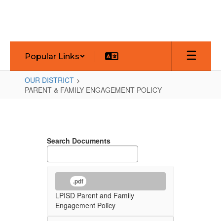
Skip
to
main
content
Popular Links
OUR DISTRICT
PARENT & FAMILY ENGAGEMENT POLICY
PARENT
&
FAMILY
Search Documents
ENGAGEMENT
POLICY
.pdf
LPISD Parent and Family
Engagement Policy