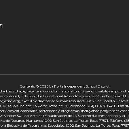
71
Contents © 2026 La Porte Independent School District
 basis of age, race, religion, color, national origin, sex or disability in provid
, as amended; Title IX of the Educational Amendments of 1972; Section 504 of the
onp@lpisd.org), executive director of human resources, 1002 San Jacinto, La Port
s, 1002 San Jacinto, La Porte, Texas 77571, Telephone (281) 604-7034. El Distri
r servicios educacionales, actividades y programas, incluyendo programas vocacio
 Sección 504 del Acta de Rehabilitación de 1973, como fue enmendada; y el Tí
tiva de Recursos Humanos,1002 San Jacinto, La Porte, Texas 77571, Teléfono (281
tora Ejecutiva de Programas Especiales, 1002 San Jacinto, La Porte, Texas 7757