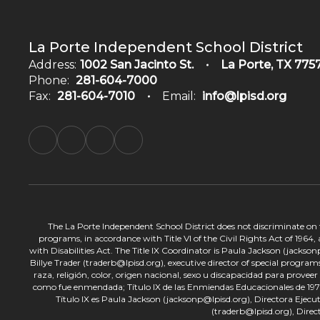
La Porte Independent School District
Address:
1002 San Jacinto St.
La Porte, TX 775
Phone:
281-604-7000
Fax:
281-604-7010
Email:
info@lpisd.org
The La Porte Independent School District does not discriminate on the
programs, in accordance with Title VI of the Civil Rights Act of 1964
with Disabilities Act. The Title IX Coordinator is Paula Jackson (jacks
Billye Trader (traderb@lpisd.org), executive director of special program
raza, religión, color, origen nacional, sexo u discapacidad para provee
como fue enmendada; Título IX de las Enmiendas Educacionales de 1972;
Título IX es Paula Jackson (jacksonp@lpisd.org), Directora Ejecu
(traderb@lpisd.org), Direc