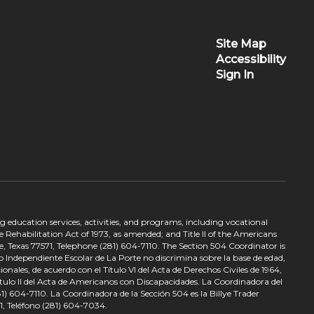
Site Map
Accessibility
Sign In
ing education services, activities, and programs, including vocational
 Rehabilitation Act of 1973, as amended; and Title II of the Americans
e, Texas 77571, Telephone (281) 604-7110. The Section 504 Coordinator is
to Independiente Escolar de La Porte no discrimina sobre la base de edad,
nales, de acuerdo con el Título VI del Acta de Derechos Civiles de 1964,
tulo II del Acta de Americanos con Discapacidades. La Coordinadora del
) 604-7110. La Coordinadora de la Sección 504 es la Billye Trader
1, Teléfono (281) 604-7034.