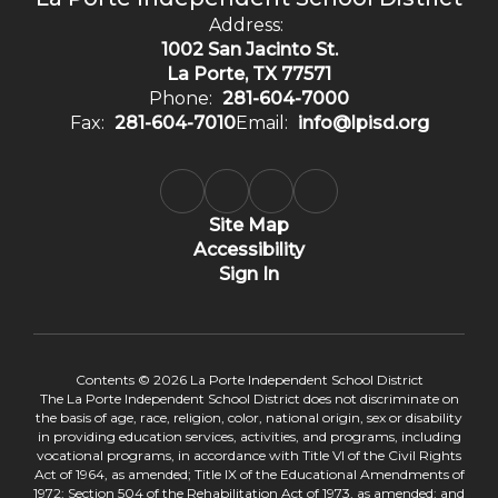
Address:
1002 San Jacinto St.
La Porte, TX 77571
Phone:
281-604-7000
Fax:
281-604-7010
Email:
info@lpisd.org
Site Map
Accessibility
Sign In
Contents © 2026 La Porte Independent School District
The La Porte Independent School District does not discriminate on
the basis of age, race, religion, color, national origin, sex or disability
in providing education services, activities, and programs, including
vocational programs, in accordance with Title VI of the Civil Rights
Act of 1964, as amended; Title IX of the Educational Amendments of
1972; Section 504 of the Rehabilitation Act of 1973, as amended; and