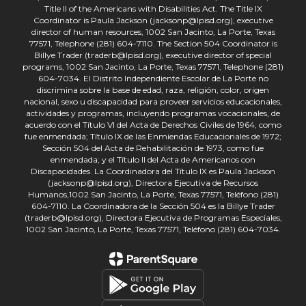
Title II of the Americans with Disabilities Act. The Title IX
Coordinator is Paula Jackson (jacksonp@lpisd.org), executive
director of human resources, 1002 San Jacinto, La Porte, Texas
77571, Telephone (281) 604-7110. The Section 504 Coordinator is
Billye Trader (traderb@lpisd.org), executive director of special
programs, 1002 San Jacinto, La Porte, Texas 77571, Telephone (281)
604-7034. El Distrito Independiente Escolar de La Porte no
discrimina sobre la base de edad, raza, religión, color, origen
nacional, sexo u discapacidad para proveer servicios educacionales,
actividades y programas, incluyendo programas vocacionales, de
acuerdo con el Título VI del Acta de Derechos Civiles de 1964, como
fue enmendada; Título IX de las Enmiendas Educacionales de 1972;
Sección 504 del Acta de Rehabilitación de 1973, como fue
enmendada; y el Título II del Acta de Americanos con
Discapacidades. La Coordinadora del Título IX es Paula Jackson
(jacksonp@lpisd.org), Directora Ejecutiva de Recursos
Humanos,1002 San Jacinto, La Porte, Texas 77571, Teléfono (281)
604-7110. La Coordinadora de la Sección 504 es la Billye Trader
(traderb@lpisd.org), Directora Ejecutiva de Programas Especiales,
1002 San Jacinto, La Porte, Texas 77571, Teléfono (281) 604-7034.