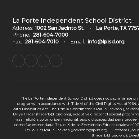
La Porte Independent School District
Address:
1002 San Jacinto St.
La Porte, TX 775
Phone:
281-604-7000
Fax:
281-604-7010
Email:
info@lpisd.org
The La Porte Independent School District does not discriminate on the
programs, in accordance with Title VI of the Civil Rights Act of 1964
with Disabilities Act. The Title IX Coordinator is Paula Jackson (jacks
Billye Trader (traderb@lpisd.org), executive director of special program
raza, religión, color, origen nacional, sexo u discapacidad para provee
como fue enmendada; Título IX de las Enmiendas Educacionales de 1972;
Título IX es Paula Jackson (jacksonp@lpisd.org), Directora Ejecu
(traderb@lpisd.org), Direc