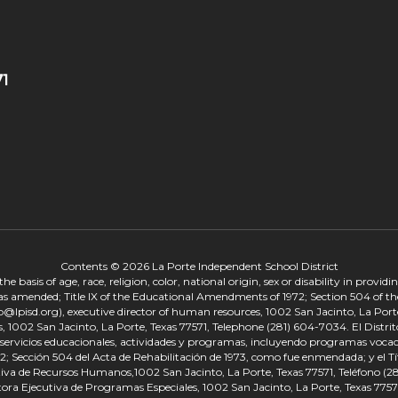
71
Contents © 2026 La Porte Independent School District
 basis of age, race, religion, color, national origin, sex or disability in provid
, as amended; Title IX of the Educational Amendments of 1972; Section 504 of the
onp@lpisd.org), executive director of human resources, 1002 San Jacinto, La Port
s, 1002 San Jacinto, La Porte, Texas 77571, Telephone (281) 604-7034. El Distri
r servicios educacionales, actividades y programas, incluyendo programas vocacio
 Sección 504 del Acta de Rehabilitación de 1973, como fue enmendada; y el Tí
tiva de Recursos Humanos,1002 San Jacinto, La Porte, Texas 77571, Teléfono (281
tora Ejecutiva de Programas Especiales, 1002 San Jacinto, La Porte, Texas 7757