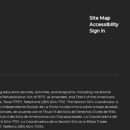
Site Map
Accessibility
Sign In
ing education services, activities, and programs, including vocational
 Rehabilitation Act of 1973, as amended; and Title II of the Americans
e, Texas 77571, Telephone (281) 604-7110. The Section 504 Coordinator is
to Independiente Escolar de La Porte no discrimina sobre la base de edad,
nales, de acuerdo con el Título VI del Acta de Derechos Civiles de 1964,
tulo II del Acta de Americanos con Discapacidades. La Coordinadora del
) 604-7110. La Coordinadora de la Sección 504 es la Billye Trader
1, Teléfono (281) 604-7034.