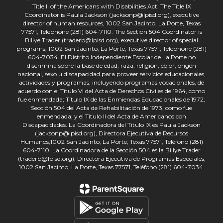
Title II of the Americans with Disabilities Act. The Title IX
Coordinator is Paula Jackson (jacksonp@lpisd.org), executive
director of human resources, 1002 San Jacinto, La Porte, Texas
77571, Telephone (281) 604-7110. The Section 504 Coordinator is
Billye Trader (traderb@lpisd.org), executive director of special
programs, 1002 San Jacinto, La Porte, Texas 77571, Telephone (281)
604-7034. El Distrito Independiente Escolar de La Porte no
discrimina sobre la base de edad, raza, religión, color, origen
nacional, sexo u discapacidad para proveer servicios educacionales,
actividades y programas, incluyendo programas vocacionales, de
acuerdo con el Título VI del Acta de Derechos Civiles de 1964, como
fue enmendada; Título IX de las Enmiendas Educacionales de 1972;
Sección 504 del Acta de Rehabilitación de 1973, como fue
enmendada; y el Título II del Acta de Americanos con
Discapacidades. La Coordinadora del Título IX es Paula Jackson
(jacksonp@lpisd.org), Directora Ejecutiva de Recursos
Humanos,1002 San Jacinto, La Porte, Texas 77571, Teléfono (281)
604-7110. La Coordinadora de la Sección 504 es la Billye Trader
(traderb@lpisd.org), Directora Ejecutiva de Programas Especiales,
1002 San Jacinto, La Porte, Texas 77571, Teléfono (281) 604-7034.