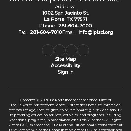
Address:
1002 San Jacinto St.
La Porte, TX 77571
Phone:
281-604-7000
Fax:
281-604-7010
Email:
info@lpisd.org
Site Map
Accessibility
Sign In
Contents © 2026 La Porte Independent School District
The La Porte Independent School District does not discriminate on
the basis of age, race, religion, color, national origin, sex or disability
in providing education services, activities, and programs, including
vocational programs, in accordance with Title VI of the Civil Rights
Act of 1964, as amended; Title IX of the Educational Amendments of
1972; Section 504 of the Rehabilitation Act of 1973, as amended; and